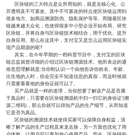
区块链的三大特点是众所周知的，就是去核心化、公
开透明及不可篡改。其中不可篡改的特点使区块链运用到
很多地方。如商品溯源防伪、隐私保护等等。而随着区块
链越来越大众化，也使得很多中小型企业开始布局、研究
区块链，并将自身与区块链技术相结合，用于优化、提升
自身应用。那么在这其中，支付宝又是怎么运用区块链实
现产品期源的呢?
其实，在今年早期的一档科普节目中，支付宝的区块
链总监就曾详细的介绍过区块链溯源技术。他所表达的通
俗意思理解就是:当你刚认识一个由他告诉你姓名、年龄、
出生地的人时，你会完全不知道信息的真假，而这时候就
只需要看看他的身份证就可以了。
买产品就是一样的道理，当你想要了解该产品是否属
于真品时，只需要在区块链溯源机中扫一扫它的身份证′(溯
源二维码)，那么你就可以得知产品的生产细节，从而知道
它是否为真品。
区块链的溯源技术就使得买家可以保障自身权益，清
晰了解产品的生产过程及来龙去脉，另一方面也优化了用
户体验，让用户可以更加放心使用产品。而今，区块链的