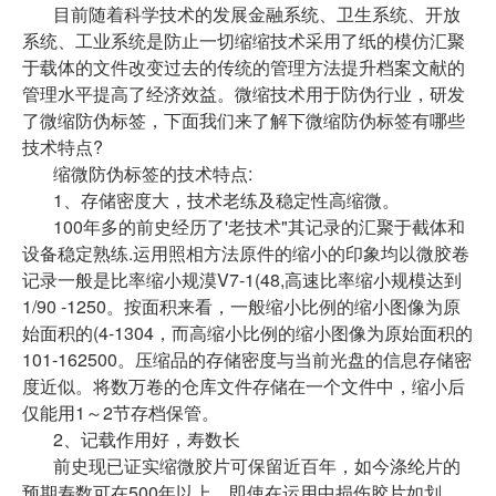
目前随着科学技术的发展金融系统、卫生系统、开放
系统、工业系统是防止一切缩缩技术采用了纸的模仿汇聚
于载体的文件改变过去的传统的管理方法提升档案文献的
管理水平提高了经济效益。微缩技术用于防伪行业，研发
了微缩防伪标签，下面我们来了解下微缩防伪标签有哪些
技术特点?
缩微防伪标签的技术特点:
1、存储密度大，技术老练及稳定性高缩微。
100年多的前史经历了'老技术"其记录的汇聚于截体和
设备稳定熟练.运用照相方法原件的缩小的印象均以微胶卷
记录一般是比率缩小规漠V7-1(48,高速比率缩小规模达到
1/90 -1250。按面积来看，一般缩小比例的缩小图像为原
始面积的(4-1304，而高缩小比例的缩小图像为原始面积的
101-162500。压缩品的存储密度与当前光盘的信息存储密
度近似。将数万卷的仓库文件存储在一个文件中，缩小后
仅能用1～2节存档保管。
2、记载作用好，寿数长
前史现已证实缩微胶片可保留近百年，如今涤纶片的
预期寿数可在500年以上。即使在运用中损伤胶片如划