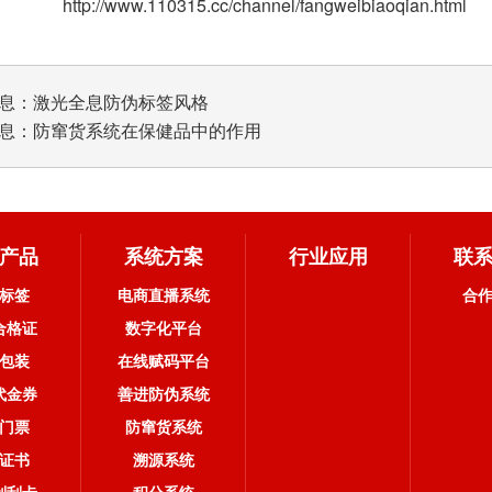
www.110315.cc/channel/fangweibiaoqian.html
息：
激光全息防伪标签风格
息：
防窜货系统在保健品中的作用
产品
系统方案
行业应用
联
标签
电商直播系统
合
合格证
数字化平台
包装
在线赋码平台
代金券
善进防伪系统
门票
防窜货系统
证书
溯源系统