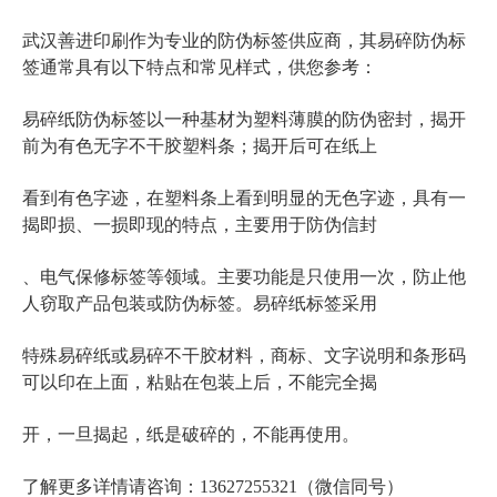
防伪标签
易碎防伪标
武汉善进印刷作为专业的
供应商，其
签
通常具有以下特点和常见样式，供您参考：
易碎纸防伪标签
以一种基材为塑料薄膜的防伪密封，揭开
前为有色无字不干胶塑料条；揭开后可在纸上
看到有色字迹，在塑料条上看到明显的无色字迹，具有一
揭即损、一损即现的特点，主要用于防伪信封
、电气保修标签等领域。主要功能是只使用一次，防止他
防伪标签
易碎纸标签
人窃取产品包装或
。
采用
特殊易碎纸或易碎不干胶材料，商标、文字说明和条形码
可以印在上面，粘贴在包装上后，不能完全揭
开，一旦揭起，纸是破碎的，不能再使用。
了解更多详情请咨询：13627255321（微信同号）