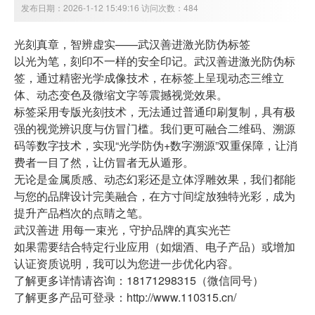
发布日期：2026-1-12 15:49:16 访问次数：484
光刻真章，智辨虚实——武汉善进
激光防伪标签
以光为笔，刻印不一样的安全印记。武汉善进
激光防伪标
签
，通过精密光学成像技术，在标签上呈现动态三维立
体、动态变色及微缩文字等震撼视觉效果。
标签采用专版光刻技术，无法通过普通印刷复制，具有极
强的视觉辨识度与仿冒门槛。我们更可融合二维码、溯源
码等数字技术，实现“光学防伪+数字溯源”双重保障，让消
费者一目了然，让仿冒者无从遁形。
无论是金属质感、动态幻彩还是立体浮雕效果，我们都能
与您的品牌设计完美融合，在方寸间绽放独特光彩，成为
提升产品档次的点睛之笔。
武汉善进 用每一束光，守护品牌的真实光芒
如果需要结合特定行业应用（如烟酒、电子产品）或增加
认证资质说明，我可以为您进一步优化内容。
了解更多详情请咨询：18171298315（微信同号）
了解更多产品可登录：http://www.110315.cn/