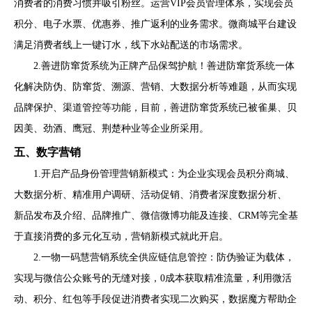
消费者的消费习惯并吸引粉丝。运营VIP会员管理体系，实现会员
积分、电子水票、优惠券、推广返利的业务需求。微商城平台建设
满足消费者线上一键订水，线下水站配送的市场需求。
2.善进防窜货系统为正牌产品保驾护航！善进防窜货系统一体
化解决防伪、防窜货、溯源、营销、大数据分析等难题，从而实现
品牌保护、渠道管控等功能，目前，善进防窜货系统已被雀巢、贝
因美、劲酒、鹰冠、荆楚种业等企业所采用。
五、数字营销
1.开启产品身份管理营销新模式：为企业实现会员积分商城、
大数据分析、精准用户调研、活动促销、消费者深度数据分析、
新品发布及介绍、品牌推广、微信微博功能及连接、CRM等完全基
于直接消费的多元化互动，营销新模式就此开启。
2.一物一码慧营销系统全供应链信息管控：防伪验证为载体，
实现与微信公众账号的无缝对接，0成本获取精准流量，利用微活
动、积分、红包等手段促进消费者实现二次购买，数据魔方帮助企