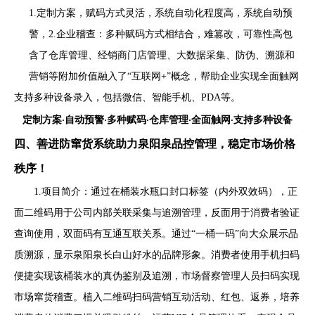
1.定制方案，赋码方式灵活，系统自动化程度高，系统自动预
警，2.企业稽查：多种赋码方式相结合，难篡改，可靠性高包
含了仓库管理、经销商门店管理、大数据采集、防伪、溯源和
营销等附加价值融入了“互联网+”概念，帮助企业实现全面触网
支持多种设备录入，包括微信、智能手机、PDA等。
定制方案·自动预警·多种赋码·仓库管理·全面触网·支持多种设备
四、善进防窜货系统助力泉阳泉品控管理，稳定市场价格
秩序！
1.项目简介：通过在桶装水瓶口封口标签（内外双效码），正
面二维码用于公司内部关联采集与追溯管理，反面用于消费者验证
查询使用，双面码有互通互联关系。通过“一桶一码”向大众展示品
质溯源，显示泉阳泉长白山好水的品牌形象。消费者使用手机扫码
便捷实现该桶装水的真伪鉴别及追溯，市场督察管理人员扫码实现
市场窜货稽查。植入二维码扫码营销互动活动、红包、返券，培养